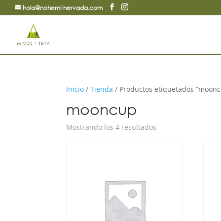
hola@nohemi-hervada.com
Inicio
/
Tienda
/ Productos etiquetados “moon
mooncup
Ordenado
Mostrando los 4 resultados
por
precio:
bajo
a
alto