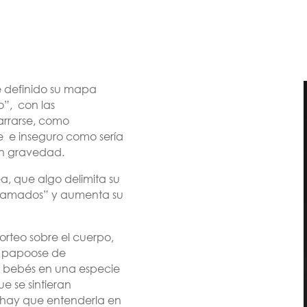
 definido su mapa
o”, con las
arrarse, como
e e inseguro como sería
in gravedad.
ea, que algo delimita su
arramados” y aumenta su
orteo sobre el cuerpo,
os papoose de
s bebés en una especie
e se sintieran
o hay que entenderla en