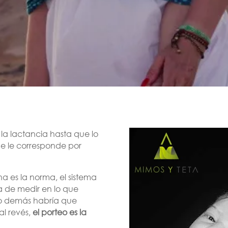
la lactancia hasta que lo
que le corresponde por
 es la norma, el sistema
ra de medir en lo que
lo demás habría que
al revés,
el porteo es la