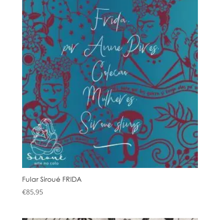
Fular Siroué FRIDA
€
85,95