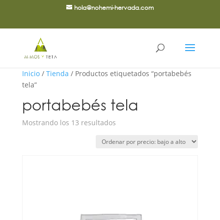
hola@nohemi-hervada.com
Inicio
/
Tienda
/ Productos etiquetados “portabebés
tela”
portabebés tela
Ordenado
Mostrando los 13 resultados
por
precio:
bajo
a
alto