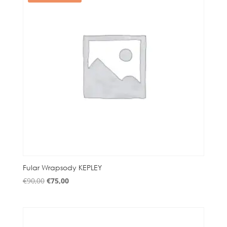
Fular Wrapsody KEPLEY
El
El
€
90,00
€
75,00
precio
precio
original
actual
era:
es:
€90,00.
€75,00.