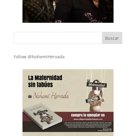
Follow @NohemiHervada