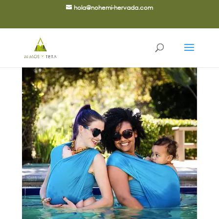
hola@nohemi-hervada.com