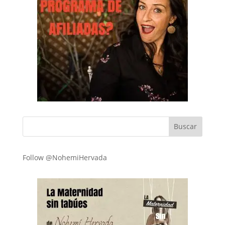
Follow @NohemiHervada