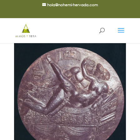
hola@nohemi-hervada.com