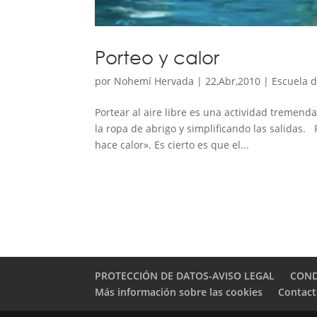
Porteo y calor
por
Nohemí Hervada
|
22,Abr,2010
|
Escuela d
Portear al aire libre es una actividad tremen
la ropa de abrigo y simplificando las salidas
hace calor». Es cierto es que el...
PROTECCIÓN DE DATOS-AVISO LEGAL
COND
Más información sobre las cookies
Contac