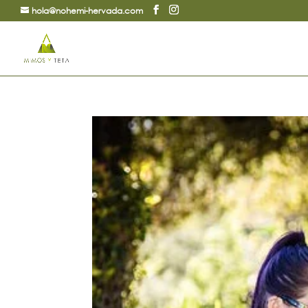
hola@nohemi-hervada.com