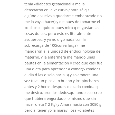
tenia «diabetes gestacional»! me la
detectaron en la 2ª curva(ahora sé q si
algúndia vuelvo a quedarme embarazado no
me la voy a hacer) y despues de tomarme el
«dichoso liquido» pues mira q m gustan las
cosas dulces, pero esto es literalmente
asqueroso, y ya no digo nada con la
sobrecarga de 100(curva larga)..me
mandaron a la unidad de endocrinologia del
materno, y la enfermera me mando unas
pautas en la alimentación y creo que casi fue
una dieta para aprender a comer(5 comidas
al dia d las q solo hacia 3) y solamnete una
vez tuve un pico alto bueno y los pinchazos
antes y 2 horas despues de cada comida q
me destrozaron los dedos,quitando eso, creo
que hubiera engordado lo mismo que sin
hacer dieta (12 Kg) y Ainara nacio con 3050 gr
pero al tener yo la maravillosa «diabetes