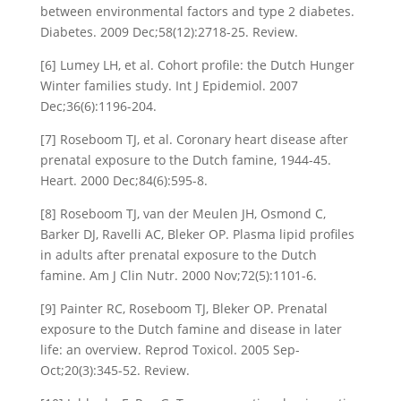
between environmental factors and type 2 diabetes.
Diabetes. 2009 Dec;58(12):2718-25. Review.
[6] Lumey LH, et al. Cohort profile: the Dutch Hunger
Winter families study. Int J Epidemiol. 2007
Dec;36(6):1196-204.
[7] Roseboom TJ, et al. Coronary heart disease after
prenatal exposure to the Dutch famine, 1944-45.
Heart. 2000 Dec;84(6):595-8.
[8] Roseboom TJ, van der Meulen JH, Osmond C,
Barker DJ, Ravelli AC, Bleker OP. Plasma lipid profiles
in adults after prenatal exposure to the Dutch
famine. Am J Clin Nutr. 2000 Nov;72(5):1101-6.
[9] Painter RC, Roseboom TJ, Bleker OP. Prenatal
exposure to the Dutch famine and disease in later
life: an overview. Reprod Toxicol. 2005 Sep-
Oct;20(3):345-52. Review.