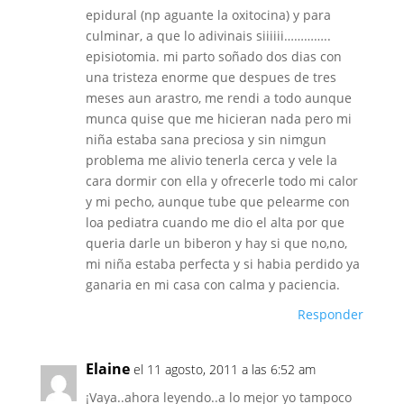
epidural (np aguante la oxitocina) y para
culminar, a que lo adivinais siiiiii…………..
episiotomia. mi parto soñado dos dias con
una tristeza enorme que despues de tres
meses aun arastro, me rendi a todo aunque
munca quise que me hicieran nada pero mi
niña estaba sana preciosa y sin nimgun
problema me alivio tenerla cerca y vele la
cara dormir con ella y ofrecerle todo mi calor
y mi pecho, aunque tube que pelearme con
loa pediatra cuando me dio el alta por que
queria darle un biberon y hay si que no,no,
mi niña estaba perfecta y si habia perdido ya
ganaria en mi casa con calma y paciencia.
Responder
Elaine
el 11 agosto, 2011 a las 6:52 am
¡Vaya..ahora leyendo..a lo mejor yo tampoco