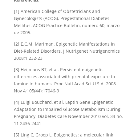
[1] American College of Obstetricians and
Gynecologists (ACOG). Pregestational Diabetes
Mellitus. ACOG Practice Bulletin, número 60, marzo
de 2005.
[2] E.C.M. Mariman. Epigenetic Manifestations in
Diet-Related Disorders. J Nutrigenet Nutrigenomics
2008;1:232-23
[3] Heijmans BT, et al. Persistent epigenetic
differences associated with prenatal exposure to
famine in humans. Proc Natl Acad Sci U S A. 2008
Nov 4;105(44):17046-9
[4] Luigi Bouchard, et al. Leptin Gene Epigenetic
Adaptation to Impaired Glucose Metabolism During
Pregnancy. Diabetes Care November 2010 vol. 33 no.
11 2436-2441
[5] Ling C, Groop L. Epigenetics: a molecular link