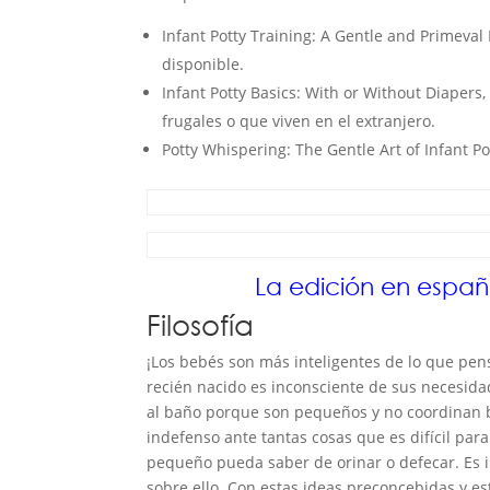
Infant Potty Training: A Gentle and Primeva
disponible.
Infant Potty Basics: With or Without Diapers
frugales o que viven en el extranjero.
Potty Whispering: The Gentle Art of Infant Po
La edición en españo
Filosofía
¡Los bebés son más inteligentes de lo que pe
recién nacido es inconsciente de sus necesida
al baño porque son pequeños y no coordinan b
indefenso ante tantas cosas que es difícil par
pequeño pueda saber de orinar o defecar. Es in
sobre ello. Con estas ideas preconcebidas y 