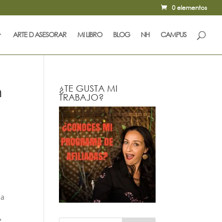
0 elementos
ARTE D ASESORAR
MI LIBRO
BLOG
NH
CAMPUS
n
¿TE GUSTA MI
TRABAJO?
na
n
e