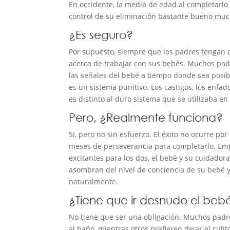
En occidente, la media de edad al completarlo 
control de su eliminación bastante bueno muc
¿Es seguro?
Por supuesto, siempre que los padres tengan c
acerca de trabajar con sus bebés. Muchos pad
las señales del bebé a tiempo donde sea posi
es un sistema punitivo. Los castigos, los enfa
es distinto al duro sistema que se utilizaba en
Pero, ¿Realmente funciona?
Si, pero no sin esfuerzo. El éxito no ocurre p
meses de perseverancia para completarlo. Emp
excitantes para los dos, el bebé y su cuidador
asombran del nivel de conciencia de su bebé 
naturalmente.
¿Tiene que ir desnudo el beb
No tiene que ser una obligación. Muchos padre
al baño, mientras otros prefieren dejar el culi