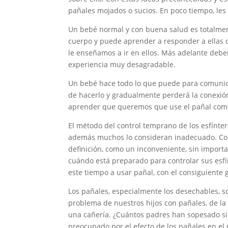
pañales mojados o sucios. En poco tiempo, le
Un bebé normal y con buena salud es totalment
cuerpo y puede aprender a responder a ellas 
le enseñamos a ir en ellos. Más adelante debe
experiencia muy desagradable.
Un bebé hace todo lo que puede para comunicar
de hacerlo y gradualmente perderá la conexión 
aprender que queremos que use el pañal com
El método del control temprano de los esfínte
además muchos lo consideran inadecuado. Con a
definición, como un inconveniente, sin importa
cuándo está preparado para controlar sus esfínt
este tiempo a usar pañal, con el consiguiente
Los pañales, especialmente los desechables, s
problema de nuestros hijos con pañales, de 
una cañería. ¿Cuántos padres han sopesado si 
preocupado por el efecto de los pañales en e