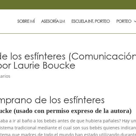
SOBRE MÍ
ASESORÍA LM
ESCUELA INT. PORTEO
PORTEO
de los esfínteres (Comunicació
por Laurie Boucke
arios
emprano de los esfínteres
cke (usado con permiso expreso de la autora)
ba a ir al baño a los bebés antes de que hubiera pañales? Hay u
istema tradicional mediante el cual son sus bebés quienes indica
sistema que madres de todo el mundo han estado utilizando durant