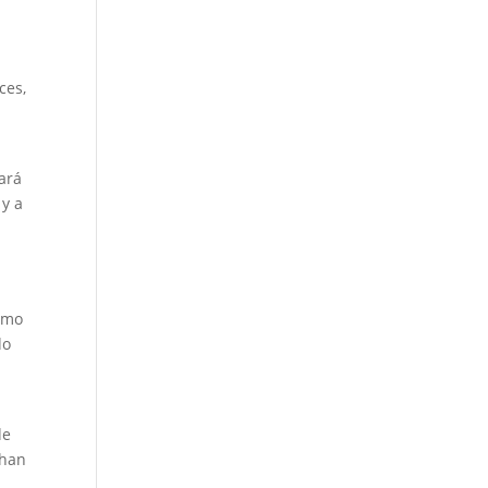
ces,
ará
 y a
ismo
do
de
 han