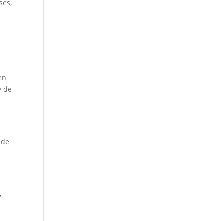
ses,
en
y de
 de
,