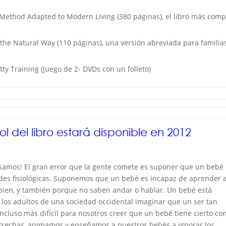
l Method Adapted to Modern Living (380 páginas), el libro más comp
, the Natural Way (110 páginas), una versión abreviada para familia
tty Training (juego de 2- DVDs con un folleto)
l del libro estará disponible en 2012
nsamos! El gran error que la gente comete es suponer que un bebé
des fisiológicas. Suponemos que un bebé es incapaz de aprender a
ien, y también porque no saben andar o hablar. Un bebé está
a los adultos de una sociedad occidental imaginar que un ser tan
cluso más difícil para nosotros creer que un bebé tiene cierto con
estrechas, animamos y enseñamos a nuestros bebés a ignorar los