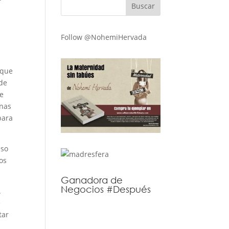
Follow @NohemiHervada
 que
ede
ue
unas
para
uso
os
Ganadora de
Negocios #Después
.
e
tar