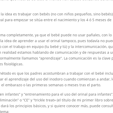
 la idea es trabajar con bebés (no con niños pequeños, sino bebés)
al para empezar se sitúa entre el nacimiento y los 4 ó 5 meses de
ema completamente, ya que el bebé puede no usar pañales, con lo
 y la idea de aprender a usar el orinal tampoco, pues todavía no pu
o con el trabajo en equipo (tu bebé y tú) y la intercomunicación, q
en realidad estamos hablando de comunicación y de respuestas a 
normalmente llamamos “aprendizaje”. La comunicación es la clave 
 fisiológicas.
e método es que los padres acostumbran a trabajar con el bebé incl
iar el aprendizaje del uso del inodoro cuando comienzan a andar, l
el embarazo o las primeras semanas o meses tras el parto.
en infantes” y “entrenamiento para el uso del orinal para infantes”
inación” o “CE” y “trickle treat» (el título de mi primer libro sobr
e dará los principios básicos, y si quiere conocer más, puede consul
 tema: