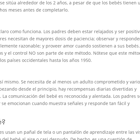
se sitúa alrededor de los 2 años, a pesar de que los bebés tienen 
hos meses antes de completarlo.
laro como funciona. Los padres deben estar relajados y ser positi
res necesitan de mayores dosis de paciencia; observar y responde
blemente razonable; y proveer amor cuando sostienen a sus bebés
dos y el control NO son parte de este método. Nótese que este mét
 los países occidentales hasta los años 1950.
or sí mismo. Se necesita de al menos un adulto comprometido y vari
ezando desde el principio, hay recompensas diarias divertidas y
a. La comunicación del bebé es reconocida y alentada. Los padres s
y se emocionan cuando muestra señales y responde tan fácil y
é?
s usan un pañal de tela o un pantalón de aprendizaje entre las vi
to del bebé al aire o casi desnudo. De hecho, es una cuestión de