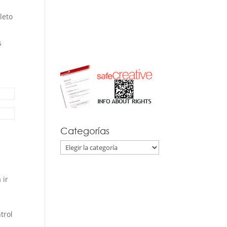
leto
s
Categorías
Categorías
 ir
trol