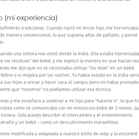
o (mi experiencia)
esfínteres tradicional. Cuando nació mi tercer hijo, me horrorizaba
 de manera convencional, lo que suponía años de pañales, y pensé
in.
uando una señora nos visitó desde la India. Ella estaba horrorizad
e los residuos” del bebé, y me explicó la manera en que hacían la
do me dijo que no se necesitaba utilizar “las telas” en un bebé,
fiebre o si mojaba por las noches. Yo había estado en la India vari
a sus hijos a orinar y hacer caca al campo, pero no había prestado
nte que “nosotros” no podíamos utilizar esa técnica.
ás y me enseñara a sostener a mi hijo para “hacerle ir”, lo que h
rándola como se comunicaba con mi minúsculo bebé de 3 meses, qu
l hiciera. Sólo puedo describir el intercambio y el entendimiento
 extraño y un bebé – como un descubrimiento maravilloso.
ente modificada y adaptada a nuestro estilo de vida, y la encontr