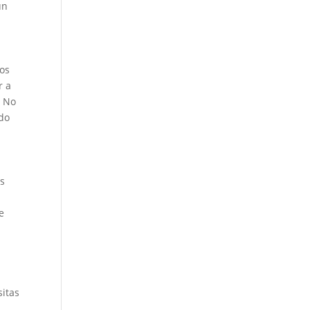
un
vos
r a
. No
odo
os
e
sitas