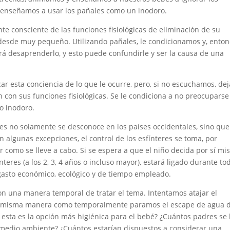
s enseñamos a usar los pañales como un inodoro.
e consciente de las funciones fisiológicas de eliminación de su
desde muy pequeño. Utilizando pañales, le condicionamos y, enton
rá desaprenderlo, y esto puede confundirle y ser la causa de una
 esta conciencia de lo que le ocurre, pero, si no escuchamos, dej
con sus funciones fisiológicas. Se le condiciona a no preocuparse
o inodoro.
res no solamente se desconoce en los países occidentales, sino que
lgunas excepciones, el control de los esfínteres se toma, por
r como se lleve a cabo. Si se espera a que el niño decida por sí m
eres (a los 2, 3, 4 años o incluso mayor), estará ligado durante to
 gasto económico, ecológico y de tiempo empleado.
on una manera temporal de tratar el tema. Intentamos atajar el
la misma manera como temporalmente paramos el escape de agua 
esta es la opción más higiénica para el bebé? ¿Cuántos padres se
l medio ambiente? ¿Cuántos estarían dispuestos a considerar una