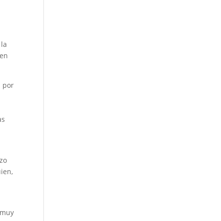
 la
 en
a por
s
as
izo
ien,
é muy