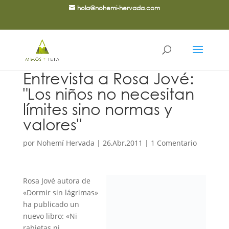
hola@nohemi-hervada.com
Entrevista a Rosa Jové:
"Los niños no necesitan
límites sino normas y
valores"
por
Nohemí Hervada
|
26,Abr,2011
|
1 Comentario
Rosa Jové autora de
«Dormir sin lágrimas»
ha publicado un
nuevo libro: «Ni
rabietas ni