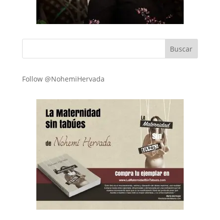
Follow @NohemiHervada