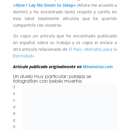
«Now I Lay Me Down to Sleep»
(Ahora me acuesto a
dormir) y he encontrado tanto respeto y cariño en
esta labor totalmente altruísta que he querido
compartirlo con vosotros.
Os copio un artículo que he encontrado publicado
en español sobre su trabajo y os copio el enlace a
otro artículo relacionado de
El País: «Retratos para la
Eternidad»
Artículo publicado originalmente en
MinutoUno.com
Un duelo muy particular: parejas se
fotografían con bebés muertos
S
e
s
a
b
e,
h