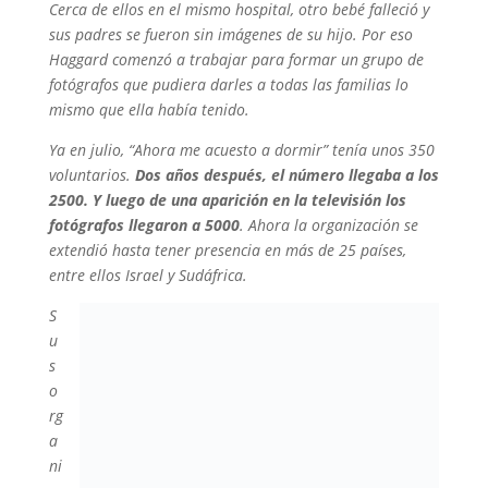
Cerca de ellos en el mismo hospital, otro bebé falleció y
sus padres se fueron sin imágenes de su hijo. Por eso
Haggard comenzó a trabajar para formar un grupo de
fotógrafos que pudiera darles a todas las familias lo
mismo que ella había tenido.
Ya en julio,
“Ahora me acuesto a dormir” tenía unos 350
voluntarios.
Dos años después, el número llegaba a los
2500. Y luego de una aparición en la televisión los
fotógrafos llegaron a 5000
. Ahora la organización se
extendió hasta tener presencia en más de 25 países,
entre ellos Israel y Sudáfrica.
S
u
s
o
rg
a
ni