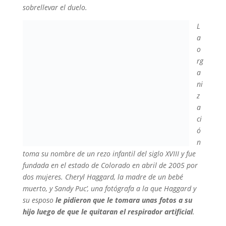
sobrellevar el duelo.
L
a
o
rg
a
ni
z
a
ci
ó
n
toma su nombre de un rezo infantil del siglo XVIII y fue
fundada en el estado de Colorado en abril de 2005 por
dos mujeres. Cheryl Haggard, la madre de un bebé
muerto, y Sandy Puc’, una fotógrafa a la que Haggard y
su esposo
le pidieron que le tomara unas fotos a su
hijo luego de que le quitaran el respirador artificial
.