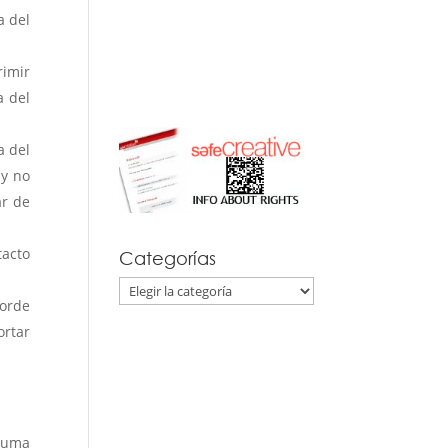
a del
rimir
a del
a del
 y no
ar de
tacto
Categorías
Categorías
borde
ortar
 suma