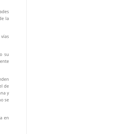
dades
de la
 vías
do su
rente
eden
el de
ana y
no se
za en