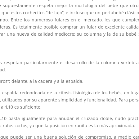
e supuestamente respeta mejor la morfología del bebé que otro
que estos cochecitos “de lujo”, e incluso que un portabebé clásic
iempo. Entre los numeroso fulares en el mercado, los que cumple
eras. Es totalmente posible comprar un fular de excelente calid
ar una nueva de calidad mediocre; su columna y la de su bebé 
s respetan particularmente el desarrollo de la columna vertebra
dad.
os”: delante, a la cadera y a la espalda.
 espalda redondeada de la cifosis fisiológica de los bebés, en lug
, utilizados por su aparente simplicidad y funcionalidad. Para per
 a 4,10 es suficiente.
4,10 basta igualmente para anudar el cruzado doble, nudo práct
 ratos cortos, ya que la posición en ranita es la más aproximada.
, que puede ser una buena solución de compromiso, a medio ca