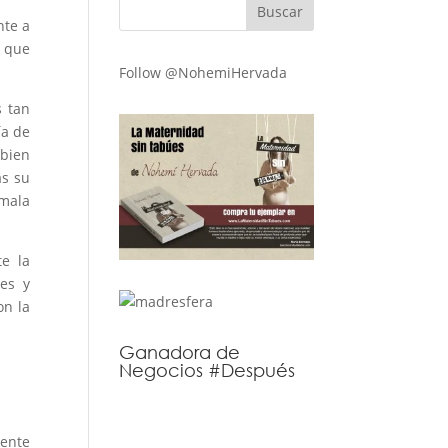
nte a
, que
Follow @NohemiHervada
s tan
ía de
 bien
as su
 mala
te la
nes y
on la
Ganadora de
Negocios #Después
mente