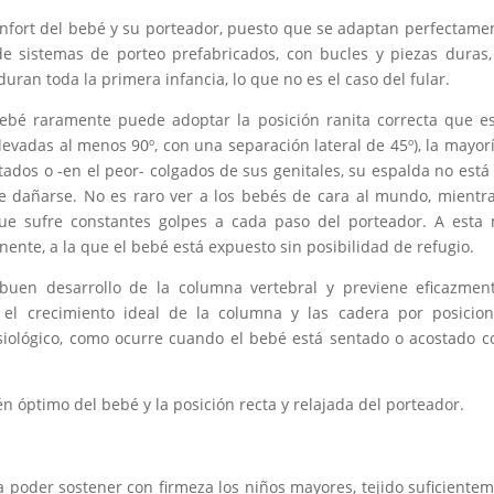
onfort del bebé y su porteador, puesto que se adaptan perfectame
e sistemas de porteo prefabricados, con bucles y piezas duras
ran toda la primera infancia, lo que no es el caso del fular.
 bebé raramente puede adoptar la posición ranita correcta que e
levadas al menos 90º, con una separación lateral de 45º), la mayor
tados o -en el peor- colgados de sus genitales, su espalda no está
e dañarse. No es raro ver a los bebés de cara al mundo, mientr
que sufre constantes golpes a cada paso del porteador. A esta
ente, a la que el bebé está expuesto sin posibilidad de refugio.
buen desarrollo de la columna vertebral y previene eficazmen
 el crecimiento ideal de la columna y las cadera por posicio
isiológico, como ocurre cuando el bebé está sentado o acostado c
én óptimo del bebé y la posición recta y relajada del porteador.
a poder sostener con firmeza los niños mayores, tejido suficiente