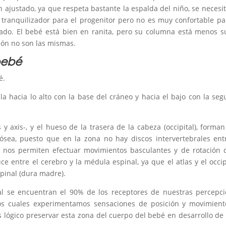
n ajustado, ya que respeta bastante la espalda del niño, se necesi
 tranquilizador para el progenitor pero no es muy confortable pa
ado. El bebé está bien en ranita, pero su columna está menos s
ción no son las mismas.
bebé
é.
cula hacia lo alto con la base del cráneo y hacia el bajo con la se
 y axis-, y el hueso de la trasera de la cabeza (occipital), forma
sea, puesto que en la zona no hay discos intervertebrales ent
tas nos permiten efectuar movimientos basculantes y de rotación 
ce entre el cerebro y la médula espinal, ya que el atlas y el occi
spinal (dura madre).
al se encuentran el 90% de los receptores de nuestras percepc
a los cuales experimentamos sensaciones de posición y movimien
 lógico preservar esta zona del cuerpo del bebé en desarrollo de