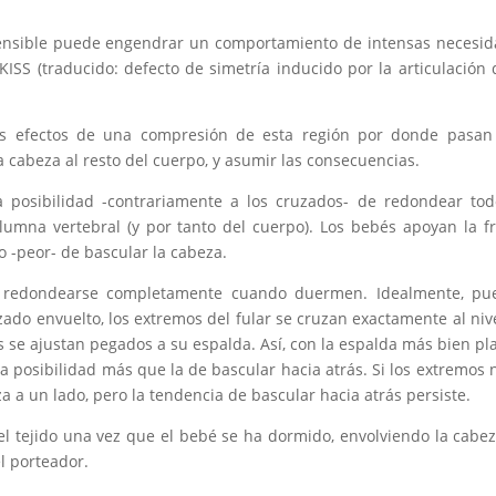
sensible puede engendrar un comportamiento de intensas necesi
SS (traducido: defecto de simetría inducido por la articulación 
los efectos de una compresión de esta región por donde pasan
 cabeza al resto del cuerpo, y asumir las consecuencias.
a posibilidad -contrariamente a los cruzados- de redondear to
olumna vertebral (y por tanto del cuerpo). Los bebés apoyan la f
o -peor- de bascular la cabeza.
de redondearse completamente cuando duermen. Idealmente, pu
uzado envuelto, los extremos del fular se cruzan exactamente al niv
 se ajustan pegados a su espalda. Así, con la espalda más bien pl
ra posibilidad más que la de bascular hacia atrás. Si los extremos 
a a un lado, pero la tendencia de bascular hacia atrás persiste.
l tejido una vez que el bebé se ha dormido, envolviendo la cabe
l porteador.