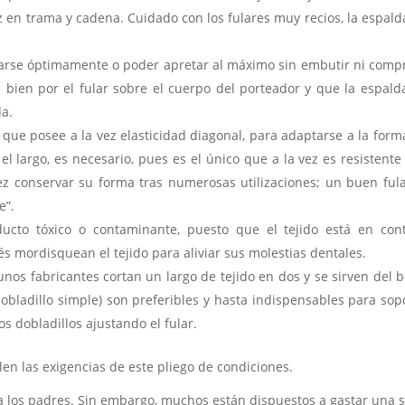
z en trama y cadena. Cuidado con los fulares muy recios, la espald
starse óptimamente o poder apretar al máximo sin embutir ni comp
 bien por el fular sobre el cuerpo del porteador y que la espald
da.
, que posee a la vez elasticidad diagonal, para adaptarse a la form
el largo, es necesario, pues es el único que a la vez es resistente
vez conservar su forma tras numerosas utilizaciones; un buen ful
e”.
ducto tóxico o contaminante, puesto que el tejido está en con
s mordisquean el tejido para aliviar sus molestias dentales.
gunos fabricantes cortan un largo de tejido en dos y se sirven del 
dobladillo simple) son preferibles y hasta indispensables para sop
s dobladillos ajustando el fular.
en las exigencias de este pliego de condiciones.
 a los padres. Sin embargo, muchos están dispuestos a gastar una