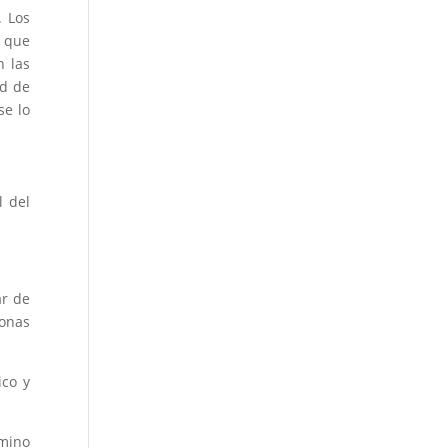
. Los
o que
n las
ad de
se lo
l del
ar de
sonas
ico y
mino