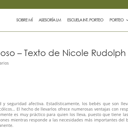
SOBRE MÍ
ASESORÍA LM
ESCUELA INT. PORTEO
PORTEO
uoso – Texto de Nicole Rudolph
arios
y seguridad afectiva. Estadísticamente, los bebés que son lle
ólicos… El hecho de llevarlos ofrece numerosas ventajas con res
lmente es muy práctico para quien los lleva, puesto que tiene la
iones mientras responde a las necesidades más importantes del 
anente.