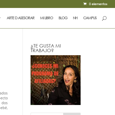
0 elementos
ARTE D ASESORAR
MI LIBRO
BLOG
NH
CAMPUS
¿TE GUSTA MI
TRABAJO?
vados
pecto
s dos
bebé,