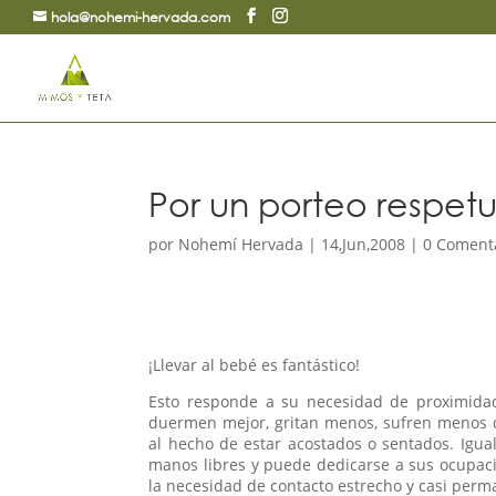
hola@nohemi-hervada.com
Por un porteo respet
por
Nohemí Hervada
|
14,Jun,2008
|
0 Coment
¡Llevar al bebé es fantástico!
Esto responde a su necesidad de proximidad 
duermen mejor, gritan menos, sufren menos c
al hecho de estar acostados o sentados. Igua
manos libres y puede dedicarse a sus ocupac
la necesidad de contacto estrecho y casi perm