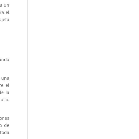
ta un
ra el
ujeta
gunda
n una
re el
de la
pucio
iones
to de
 toda