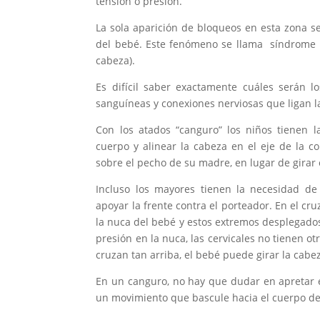
tensión o presión.
La sola aparición de bloqueos en esta zona 
del bebé. Este fenómeno se llama síndrome KI
cabeza).
Es difícil saber exactamente cuáles serán 
sanguíneas y conexiones nerviosas que ligan la
Con los atados “canguro” los niños tienen l
cuerpo y alinear la cabeza en el eje de la c
sobre el pecho de su madre, en lugar de girar 
Incluso los mayores tienen la necesidad 
apoyar la frente contra el porteador. En el cr
la nuca del bebé y estos extremos desplegados
presión en la nuca, las cervicales no tienen ot
cruzan tan arriba, el bebé puede girar la cabez
En un canguro, no hay que dudar en apretar e
un movimiento que bascule hacia el cuerpo de