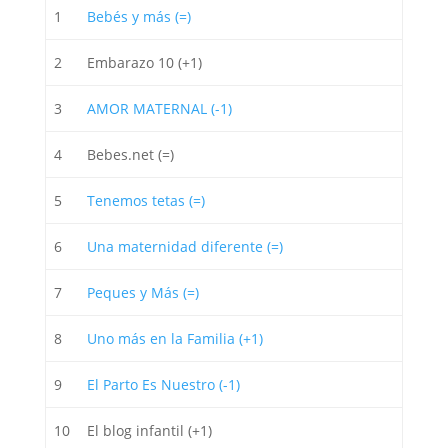
1
Bebés y más (=)
2
Embarazo 10 (+1)
3
AMOR MATERNAL (-1)
4
Bebes.net (=)
5
Tenemos tetas (=)
6
Una maternidad diferente (=)
7
Peques y Más (=)
8
Uno más en la Familia (+1)
9
El Parto Es Nuestro (-1)
10
El blog infantil (+1)