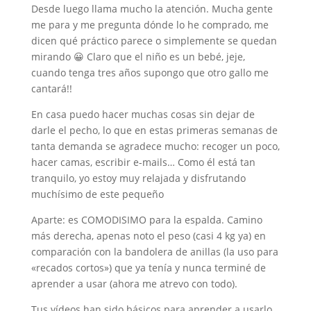
Desde luego llama mucho la atención. Mucha gente
me para y me pregunta dónde lo he comprado, me
dicen qué práctico parece o simplemente se quedan
mirando 😀 Claro que el niño es un bebé, jeje,
cuando tenga tres años supongo que otro gallo me
cantará!!
En casa puedo hacer muchas cosas sin dejar de
darle el pecho, lo que en estas primeras semanas de
tanta demanda se agradece mucho: recoger un poco,
hacer camas, escribir e-mails… Como él está tan
tranquilo, yo estoy muy relajada y disfrutando
muchísimo de este pequeño
Aparte: es COMODISIMO para la espalda. Camino
más derecha, apenas noto el peso (casi 4 kg ya) en
comparación con la bandolera de anillas (la uso para
«recados cortos») que ya tenía y nunca terminé de
aprender a usar (ahora me atrevo con todo).
Tus vídeos han sido básicos para aprender a usarlo,