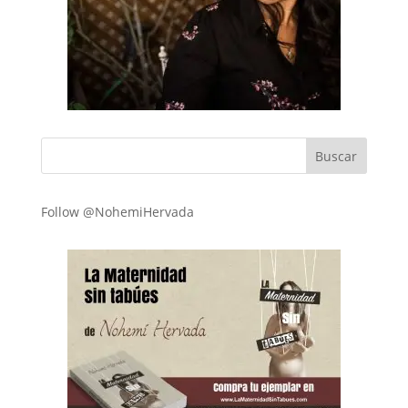
Follow @NohemiHervada