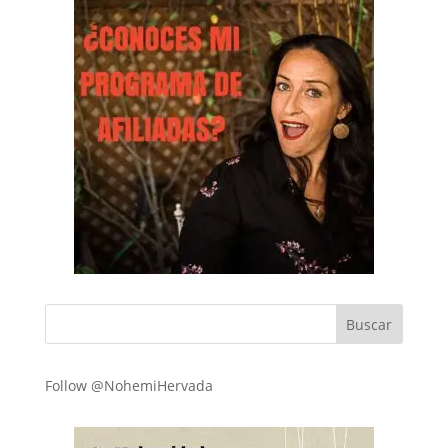
Follow @NohemiHervada