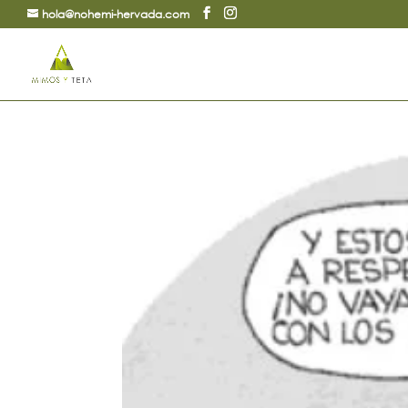
hola@nohemi-hervada.com