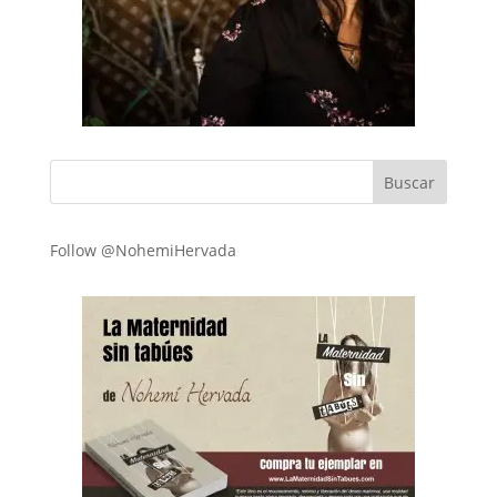
Follow @NohemiHervada