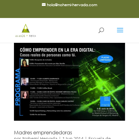
hola@nohemi-hervada.com
Madres emprendedoras
por
Nohemí Hervada
|
1,Jun,2014
|
Escuela de