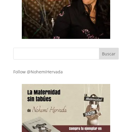
Follow @NohemiHervada