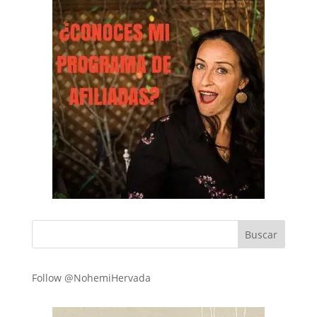
Follow @NohemiHervada