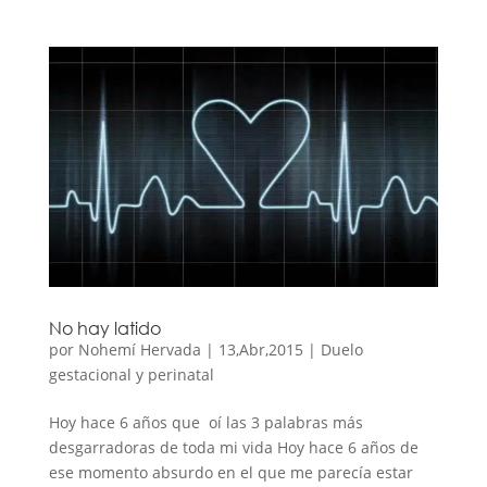
No hay latido
por
Nohemí Hervada
|
13,Abr,2015
|
Duelo
gestacional y perinatal
Hoy hace 6 años que oí las 3 palabras más
desgarradoras de toda mi vida Hoy hace 6 años de
ese momento absurdo en el que me parecía estar