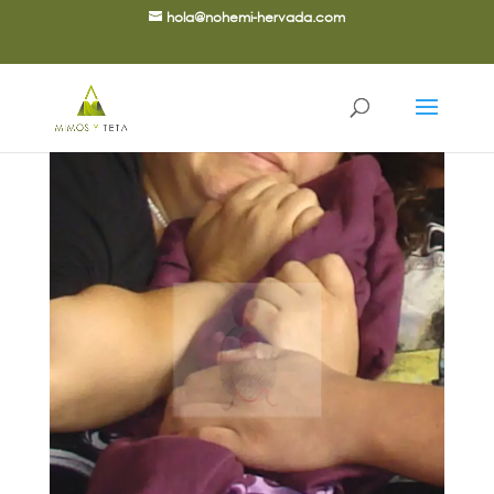
hola@nohemi-hervada.com