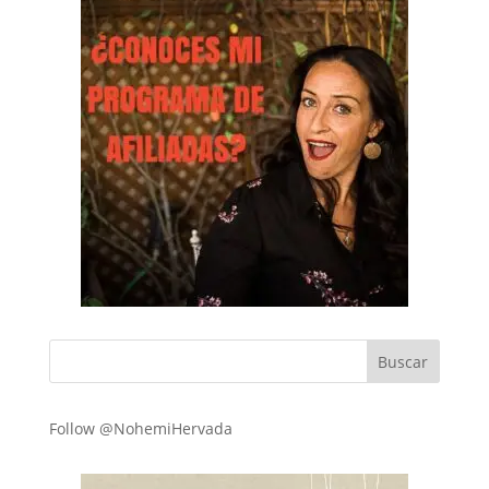
Follow @NohemiHervada