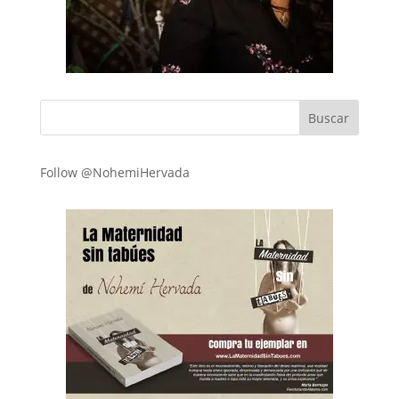
Follow @NohemiHervada