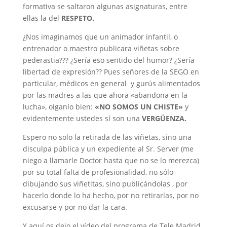
formativa se saltaron algunas asignaturas, entre
ellas la del
RESPETO.
¿Nos imaginamos que un animador infantil, o
entrenador o maestro publicara viñetas sobre
pederastia??? ¿Sería eso sentido del humor? ¿Sería
libertad de expresión?? Pues señores de la SEGO en
particular, médicos en general y gurús alimentados
por las madres a las que ahora «abandona en la
lucha», oiganlo bien:
«NO SOMOS UN CHISTE»
y
evidentemente ustedes sí son una
VERGÜENZA.
Espero no solo la retirada de las viñetas, sino una
disculpa pública y un expediente al Sr. Server (me
niego a llamarle Doctor hasta que no se lo merezca)
por su total falta de profesionalidad, no sólo
dibujando sus viñetitas, sino publicándolas , por
hacerlo donde lo ha hecho, por no retirarlas, por no
excusarse y por no dar la cara.
Y aquí os dejo el vídeo del programa de Tele Madrid