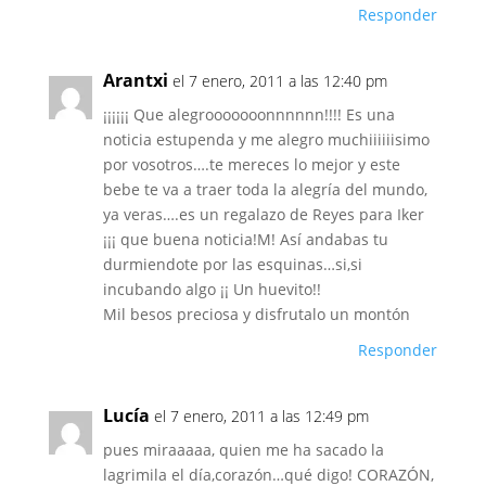
Responder
Arantxi
el 7 enero, 2011 a las 12:40 pm
¡¡¡¡¡¡ Que alegrooooooonnnnnn!!!! Es una
noticia estupenda y me alegro muchiiiiiisimo
por vosotros….te mereces lo mejor y este
bebe te va a traer toda la alegría del mundo,
ya veras….es un regalazo de Reyes para Iker
¡¡¡ que buena noticia!M! Así andabas tu
durmiendote por las esquinas…si,si
incubando algo ¡¡ Un huevito!!
Mil besos preciosa y disfrutalo un montón
Responder
Lucía
el 7 enero, 2011 a las 12:49 pm
pues miraaaaa, quien me ha sacado la
lagrimila el día,corazón…qué digo! CORAZÓN,