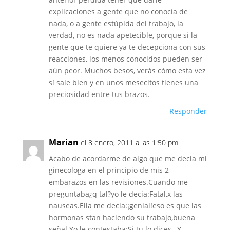
explicaciones a gente que no conocía de
nada, o a gente estúpida del trabajo, la
verdad, no es nada apetecible, porque si la
gente que te quiere ya te decepciona con sus
reacciones, los menos conocidos pueden ser
aún peor. Muchos besos, verás cómo esta vez
sí sale bien y en unos mesecitos tienes una
preciosidad entre tus brazos.
Responder
Marian
el 8 enero, 2011 a las 1:50 pm
Acabo de acordarme de algo que me decia mi
ginecologa en el principio de mis 2
embarazos en las revisiones.Cuando me
preguntaba¿q tal?yo le decia:Fatal,x las
nauseas.Ella me decia:¡genial!eso es que las
hormonas stan haciendo su trabajo,buena
señal.Yo le contestaba:Si tu lo dices…Y