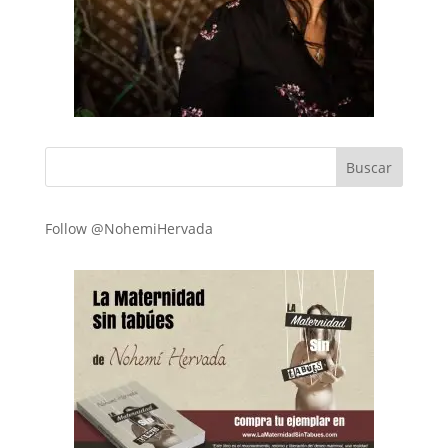
Follow @NohemiHervada