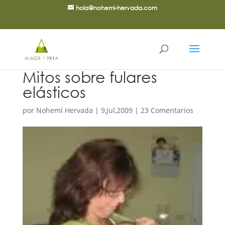
hola@nohemi-hervada.com
Mitos sobre fulares
elásticos
por
Nohemí Hervada
|
9,Jul,2009
|
23 Comentarios