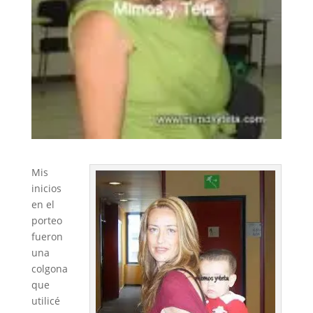
Mis
inicios
en el
porteo
fueron
una
colgona
que
utilicé