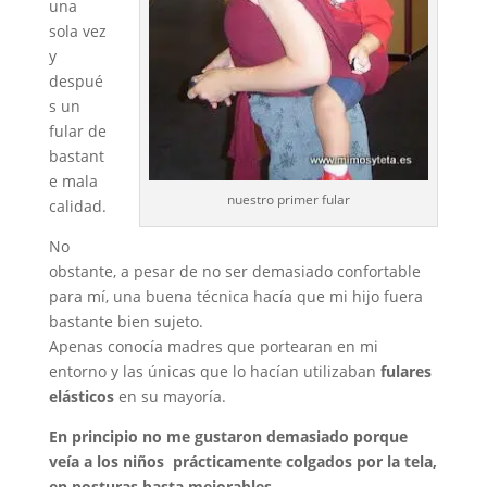
una
sola vez
y
despué
s un
fular de
bastant
e mala
nuestro primer fular
calidad.
No
obstante, a pesar de no ser demasiado confortable
para mí, una buena técnica hacía que mi hijo fuera
bastante bien sujeto.
Apenas conocía madres que portearan en mi
entorno y las únicas que lo hacían utilizaban
fulares
elásticos
en su mayoría.
En principio no me gustaron demasiado porque
veía a los niños prácticamente colgados por la tela,
en posturas basta mejorables.