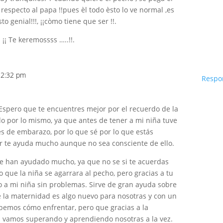
n respecto al papa !!pues èl todo èsto lo ve normal ,es
to genial!!!, ¡¡còmo tiene que ser !!.
¡ Te keremossss …..!!.
s 2:32 pm
Respo
 Espero que te encuentres mejor por el recuerdo de la
o por lo mismo, ya que antes de tener a mi niña tuve
 de embarazo, por lo que sé por lo que estás
er te ayuda mucho aunque no sea consciente de ello.
e han ayudado mucho, ya que no se si te acuerdas
 que la niña se agarrara al pecho, pero gracias a tu
 a mi niña sin problemas. Sirve de gran ayuda sobre
e la maternidad es algo nuevo para nosotras y con un
abemos cómo enfrentar, pero que gracias a la
s vamos superando y aprendiendo nosotras a la vez.