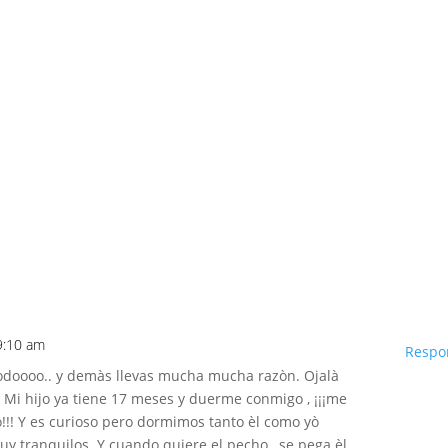
 9:10 am
Respo
.todoooo.. y demàs llevas mucha mucha razòn. Ojalà
 Mi hijo ya tiene 17 meses y duerme conmigo , ¡¡¡me
!!! Y es curioso pero dormimos tanto èl como yò
tranquilos. Y cuando quiere el pecho , se pega èl