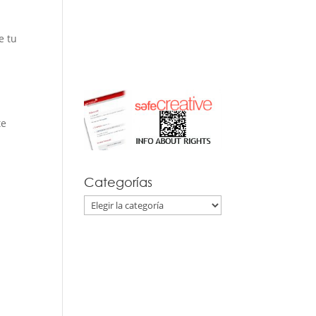
e tu
te
Categorías
Categorías