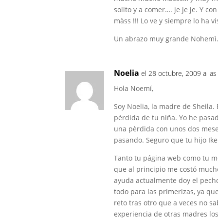
solito y a comer…. je je je. Y co
màss !!! Lo ve y siempre lo ha vis
Un abrazo muy grande Nohemì. ¡
Noelia
el 28 octubre, 2009 a la
Hola Noemí,
Soy Noelia, la madre de Sheila.
pérdida de tu niña. Yo he pasad
una pèrdida con unos dos meses
pasando. Seguro que tu hijo Ik
Tanto tu página web como tu m
que al principio me costó mucho
ayuda actualmente doy el pecho
todo para las primerizas, ya qu
reto tras otro que a veces no s
experiencia de otras madres lo