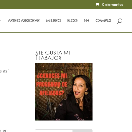
0 elementos
ARTE D ASESORAR
MI LIBRO
BLOG
NH
CAMPUS
¿TE GUSTA MI
TRABAJO?
s así
r en