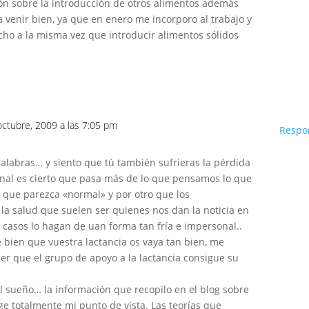
n sobre la introducción de otros alimentos además
 venir bien, ya que en enero me incorporo al trabajo y
cho a la misma vez que introducir alimentos sólidos
octubre, 2009 a las 7:05 pm
Respo
palabras… y siento que tú también sufrieras la pérdida
inal es cierto que pasa más de lo que pensamos lo que
 que parezca «normal» y por otro que los
 la salud que suelen ser quienes nos dan la noticia en
s casos lo hagan de uan forma tan fría e impersonal..
é bien que vuestra lactancia os vaya tan bien, me
ber que el grupo de apoyo a la lactancia consigue su
l sueño… la información que recopilo en el blog sobre
ge totalmente mi punto de vista. Las teorías que