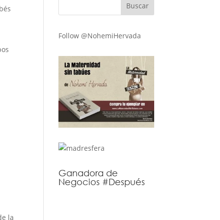
ebés
Follow @NohemiHervada
bos
Ganadora de
Negocios #Después
de la