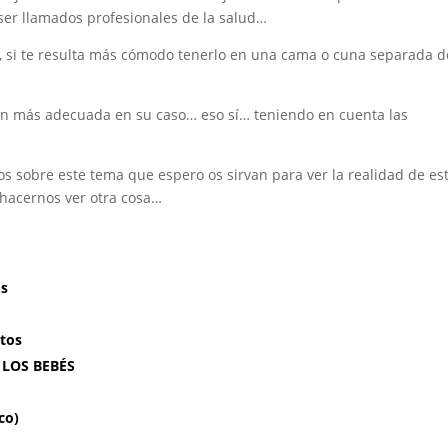
r llamados profesionales de la salud…
e!, si te resulta más cómodo tenerlo en una cama o cuna separada d
ión más adecuada en su caso… eso sí… teniendo en cuenta las
os sobre este tema que espero os sirvan para ver la realidad de es
 hacernos ver otra cosa…
os
rtos
 LOS BEBÉS
co)