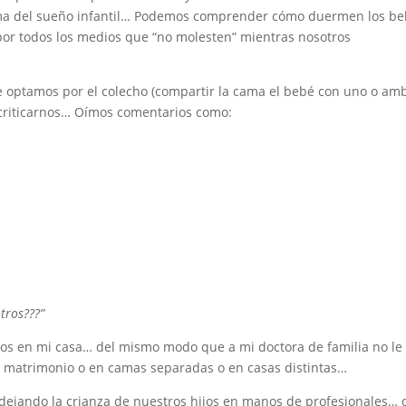
ema del sueño infantil… Podemos comprender cómo duermen los b
 por todos los medios que “no molesten” mientras nosotros
ue optamos por el colecho (compartir la cama el bebé con uno o am
 criticarnos… Oímos comentarios como:
tros???”
os en mi casa… del mismo modo que a mi doctora de familia no le
 matrimonio o en camas separadas o en casas distintas…
dejando la crianza de nuestros hijos en manos de profesionales… 