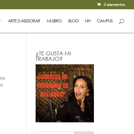
0 elementos
ARTE D ASESORAR
MI LIBRO
BLOG
NH
CAMPUS
¿TE GUSTA MI
TRABAJO?
rma
es