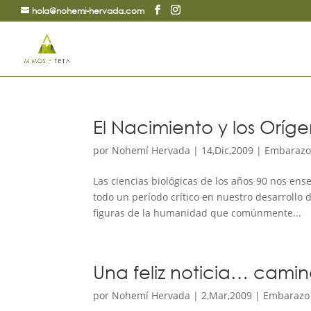
hola@nohemi-hervada.com
El Nacimiento y los Oríge
por
Nohemí Hervada
|
14,Dic,2009
|
Embarazo 
Las ciencias biológicas de los años 90 nos en
todo un período crítico en nuestro desarrollo
figuras de la humanidad que comúnmente...
Una feliz noticia… cami
por
Nohemí Hervada
|
2,Mar,2009
|
Embarazo 