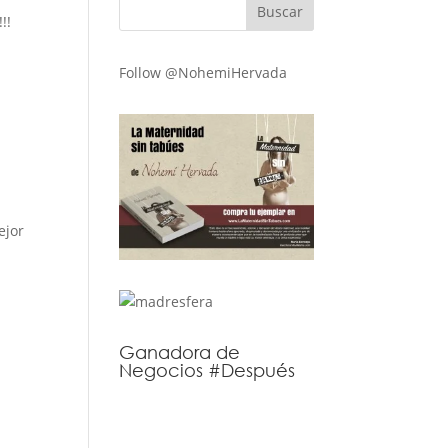
!!
Follow @NohemiHervada
ejor
Ganadora de
Negocios #Después