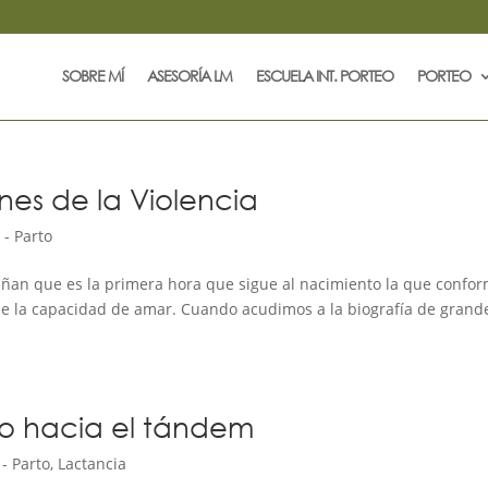
SOBRE MÍ
ASESORÍA LM
ESCUELA INT. PORTEO
PORTEO
nes de la Violencia
- Parto
señan que es la primera hora que sigue al nacimiento la que confo
 de la capacidad de amar. Cuando acudimos a la biografía de grand
no hacia el tándem
- Parto
,
Lactancia