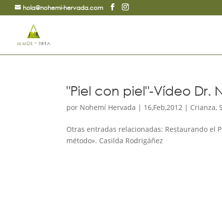
hola@nohemi-hervada.com
"Piel con piel"-Vídeo Dr.
por
Nohemí Hervada
|
16,Feb,2012
|
Crianza
,
Otras entradas relacionadas: Restaurando el 
método». Casilda Rodrigáñez