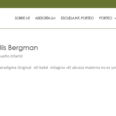
SOBRE MÍ
ASESORÍA LM
ESCUELA INT. PORTEO
PORTEO
 Nils Bergman
Sueño Infantil
Paradigma Original «El bebé milagro» «El abrazo materno no es u