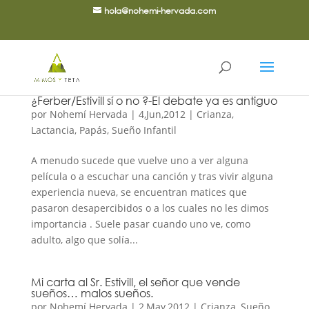
hola@nohemi-hervada.com
¿Ferber/Estivill sí o no ?-El debate ya es antiguo
por
Nohemí Hervada
|
4,Jun,2012
|
Crianza
,
Lactancia
,
Papás
,
Sueño Infantil
A menudo sucede que vuelve uno a ver alguna
película o a escuchar una canción y tras vivir alguna
experiencia nueva, se encuentran matices que
pasaron desapercibidos o a los cuales no les dimos
importancia . Suele pasar cuando uno ve, como
adulto, algo que solía...
Mi carta al Sr. Estivill, el señor que vende
sueños… malos sueños.
por
Nohemí Hervada
|
2,May,2012
|
Crianza
,
Sueño