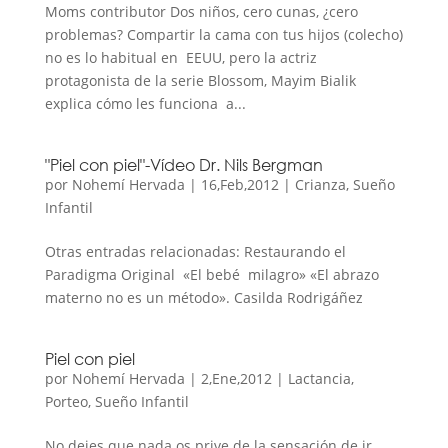
Moms contributor Dos niños, cero cunas, ¿cero
problemas? Compartir la cama con tus hijos (colecho)
no es lo habitual en EEUU, pero la actriz
protagonista de la serie Blossom, Mayim Bialik
explica cómo les funciona a...
"Piel con piel"-Vídeo Dr. Nils Bergman
por
Nohemí Hervada
|
16,Feb,2012
|
Crianza
,
Sueño
Infantil
Otras entradas relacionadas: Restaurando el
Paradigma Original «El bebé milagro» «El abrazo
materno no es un método». Casilda Rodrigáñez
Piel con piel
por
Nohemí Hervada
|
2,Ene,2012
|
Lactancia
,
Porteo
,
Sueño Infantil
No dejes que nada os prive de la sensación de ir