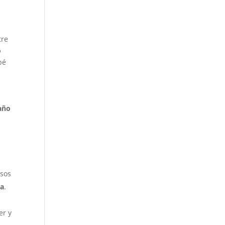
tre
o
bé
año
asos
da
.
er y