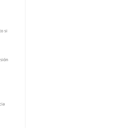
o si
usión
cia