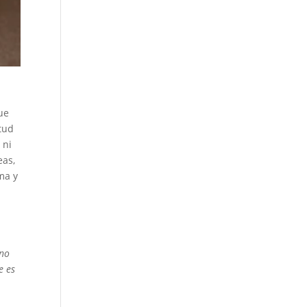
ue
tud
 ni
eas,
ma y
 no
e es