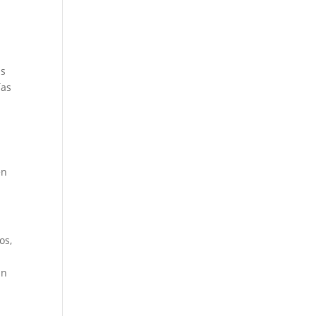
as
ías
en
os,
En