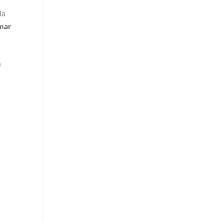
la
omar
a