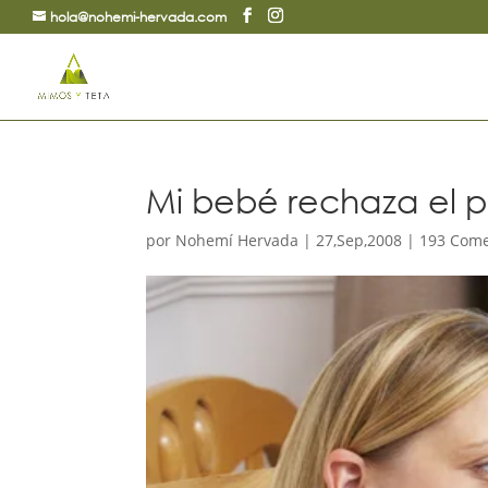
hola@nohemi-hervada.com
Mi bebé rechaza el 
por
Nohemí Hervada
|
27,Sep,2008
|
193 Come