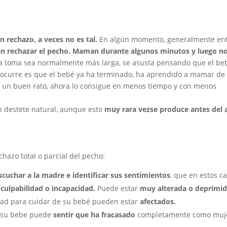
n rechazo, a veces no es tal.
En algún momento, generalmente en
n rechazar el pecho. Maman durante algunos minutos y luego n
a toma sea normalmente más larga, se asusta pensando que el be
e ocurre es que el bebé ya ha terminado, ha aprendido a mamar de
aba un buen rato, ahora lo consigue en menos tiempo y con menos
n destete natural, aunque esto
muy rara vez
se produce antes del 
azo total o parcial del pecho:
scuchar a la madre e identificar sus sentimientos
, que en estos c
 culpabilidad o incapacidad.
Puede estar
muy alterada o deprimi
dad para cuidar de su bebé pueden estar
afectados.
a su bebe puede
sentir que ha fracasado
completamente como muj