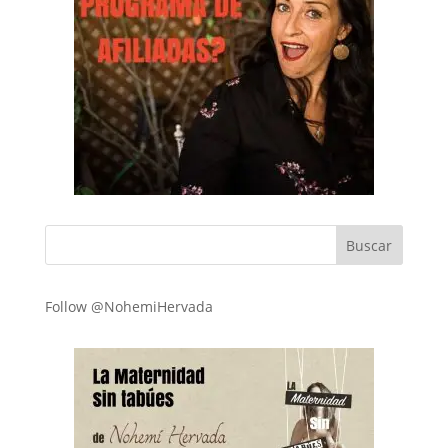
Follow @NohemiHervada