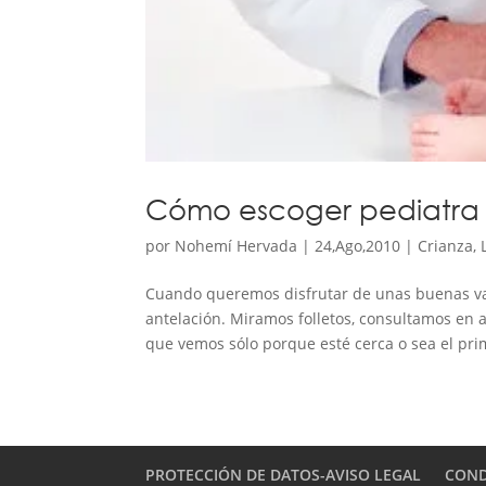
Cómo escoger pediatra
por
Nohemí Hervada
|
24,Ago,2010
|
Crianza
,
Cuando queremos disfrutar de unas buenas v
antelación. Miramos folletos, consultamos en 
que vemos sólo porque esté cerca o sea el pri
PROTECCIÓN DE DATOS-AVISO LEGAL
COND