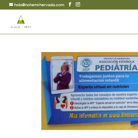
hola@nohemi-hervada.com