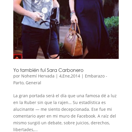
Yo también fui Sara Carbonero
por
Nohemí Hervada
|
4,Ene,2014
|
Embarazo -
Parto
,
General
La gran portada será el día que una famosa dé a luz
en la Ruber sin que la rajen… Su estadística es
alucinante — me siento decepcionada. Ese fue mi
comentario ayer en mi muro de Facebook. A raíz del
mismo surgió un debate, sobre juicios, derechos,
libertades,...