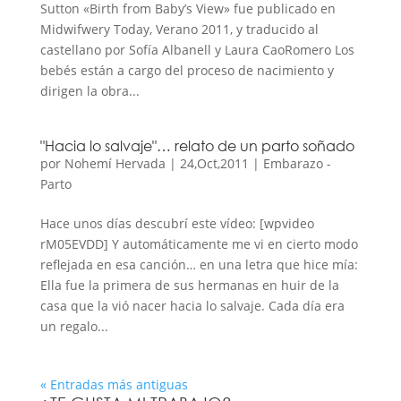
Sutton «Birth from Baby’s View» fue publicado en
Midwifwery Today, Verano 2011, y traducido al
castellano por Sofía Albanell y Laura CaoRomero Los
bebés están a cargo del proceso de nacimiento y
dirigen la obra...
"Hacia lo salvaje"… relato de un parto soñado
por
Nohemí Hervada
|
24,Oct,2011
|
Embarazo -
Parto
Hace unos días descubrí este vídeo: [wpvideo
rM05EVDD] Y automáticamente me vi en cierto modo
reflejada en esa canción… en una letra que hice mía:
Ella fue la primera de sus hermanas en huir de la
casa que la vió nacer hacia lo salvaje. Cada día era
un regalo...
« Entradas más antiguas