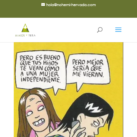
hola@nohemi-hervada.com