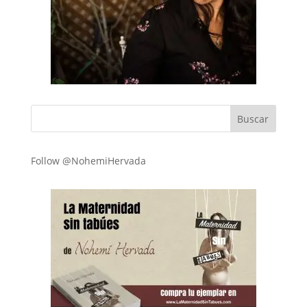
Follow @NohemiHervada