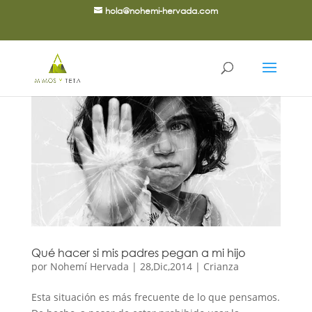
hola@nohemi-hervada.com
Qué hacer si mis padres pegan a mi hijo
por
Nohemí Hervada
|
28,Dic,2014
|
Crianza
Esta situación es más frecuente de lo que pensamos.