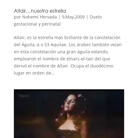
Altair…nuestra estrella
por
Nohemí Hervada
|
9,May,2009
|
Duelo
gestacional y perinatal
Altair, es la estrella más brillante de la constelación
del Águila, α o 53 Aquilae. Los árabes también veían
en esta constelación una gran águila volando,
emplearon el nombre de elnars-el-tair del que
derivó el nombre de Altair. Ocupa el duodécimo
lugar en orden de...